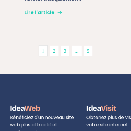
Lire l'article
1
2
3
…
5
Idea
Web
Idea
Visit
Bénéficiez d'un nouveau site 
Obtenez plus de visi
web plus attractif et 
votre site internet